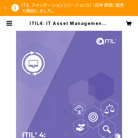
ITIL ファンデーション（バージョン５）（日本語版）販売
を開始しました。
ITIL4: IT Asset Management（I
TAM）コア書籍（英語版） | ITILⓇ,P
RINCE2Ⓡ公式書籍ショップ（IT&ス
トラテジーコンサルティング）